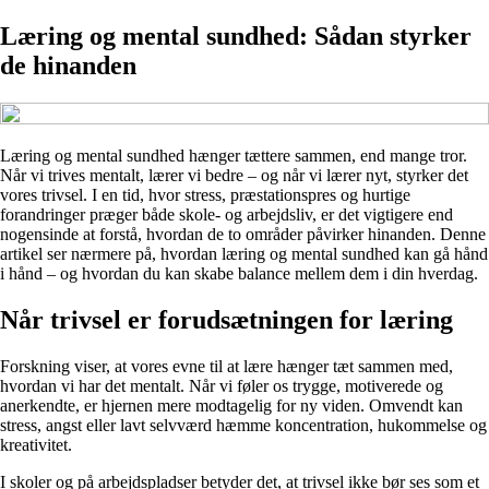
Læring og mental sundhed: Sådan styrker
de hinanden
Læring og mental sundhed hænger tættere sammen, end mange tror.
Når vi trives mentalt, lærer vi bedre – og når vi lærer nyt, styrker det
vores trivsel. I en tid, hvor stress, præstationspres og hurtige
forandringer præger både skole- og arbejdsliv, er det vigtigere end
nogensinde at forstå, hvordan de to områder påvirker hinanden. Denne
artikel ser nærmere på, hvordan læring og mental sundhed kan gå hånd
i hånd – og hvordan du kan skabe balance mellem dem i din hverdag.
Når trivsel er forudsætningen for læring
Forskning viser, at vores evne til at lære hænger tæt sammen med,
hvordan vi har det mentalt. Når vi føler os trygge, motiverede og
anerkendte, er hjernen mere modtagelig for ny viden. Omvendt kan
stress, angst eller lavt selvværd hæmme koncentration, hukommelse og
kreativitet.
I skoler og på arbejdspladser betyder det, at trivsel ikke bør ses som et