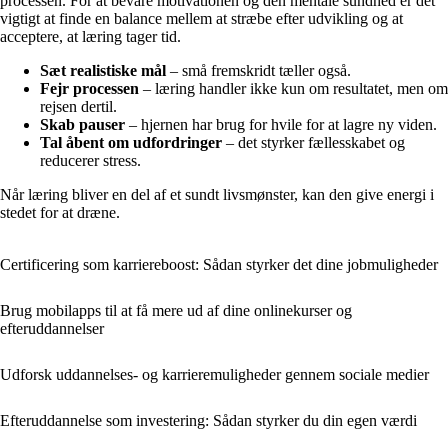
processen. For at bevare motivationen og den mentale sundhed er det
vigtigt at finde en balance mellem at stræbe efter udvikling og at
acceptere, at læring tager tid.
Sæt realistiske mål
– små fremskridt tæller også.
Fejr processen
– læring handler ikke kun om resultatet, men om
rejsen dertil.
Skab pauser
– hjernen har brug for hvile for at lagre ny viden.
Tal åbent om udfordringer
– det styrker fællesskabet og
reducerer stress.
Når læring bliver en del af et sundt livsmønster, kan den give energi i
stedet for at dræne.
Certificering som karriereboost: Sådan styrker det dine jobmuligheder
Brug mobilapps til at få mere ud af dine onlinekurser og
efteruddannelser
Udforsk uddannelses- og karrieremuligheder gennem sociale medier
Efteruddannelse som investering: Sådan styrker du din egen værdi