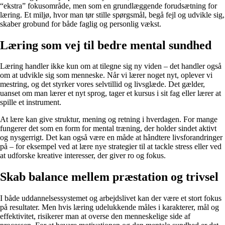
“ekstra” fokusområde, men som en grundlæggende forudsætning for
læring. Et miljø, hvor man tør stille spørgsmål, begå fejl og udvikle sig,
skaber grobund for både faglig og personlig vækst.
Læring som vej til bedre mental sundhed
Læring handler ikke kun om at tilegne sig ny viden – det handler også
om at udvikle sig som menneske. Når vi lærer noget nyt, oplever vi
mestring, og det styrker vores selvtillid og livsglæde. Det gælder,
uanset om man lærer et nyt sprog, tager et kursus i sit fag eller lærer at
spille et instrument.
At lære kan give struktur, mening og retning i hverdagen. For mange
fungerer det som en form for mental træning, der holder sindet aktivt
og nysgerrigt. Det kan også være en måde at håndtere livsforandringer
på – for eksempel ved at lære nye strategier til at tackle stress eller ved
at udforske kreative interesser, der giver ro og fokus.
Skab balance mellem præstation og trivsel
I både uddannelsessystemet og arbejdslivet kan der være et stort fokus
på resultater. Men hvis læring udelukkende måles i karakterer, mål og
effektivitet, risikerer man at overse den menneskelige side af