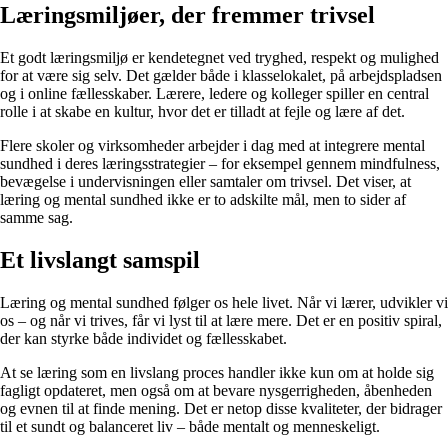
Læringsmiljøer, der fremmer trivsel
Et godt læringsmiljø er kendetegnet ved tryghed, respekt og mulighed
for at være sig selv. Det gælder både i klasselokalet, på arbejdspladsen
og i online fællesskaber. Lærere, ledere og kolleger spiller en central
rolle i at skabe en kultur, hvor det er tilladt at fejle og lære af det.
Flere skoler og virksomheder arbejder i dag med at integrere mental
sundhed i deres læringsstrategier – for eksempel gennem mindfulness,
bevægelse i undervisningen eller samtaler om trivsel. Det viser, at
læring og mental sundhed ikke er to adskilte mål, men to sider af
samme sag.
Et livslangt samspil
Læring og mental sundhed følger os hele livet. Når vi lærer, udvikler vi
os – og når vi trives, får vi lyst til at lære mere. Det er en positiv spiral,
der kan styrke både individet og fællesskabet.
At se læring som en livslang proces handler ikke kun om at holde sig
fagligt opdateret, men også om at bevare nysgerrigheden, åbenheden
og evnen til at finde mening. Det er netop disse kvaliteter, der bidrager
til et sundt og balanceret liv – både mentalt og menneskeligt.